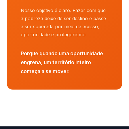
Nosso objetivo é claro. Fazer com que
a pobreza deixe de ser destino e passe
a ser superada por meio de acesso,
oportunidade e protagonismo.
Porque quando uma oportunidade
engrena, um território inteiro
começa a se mover.